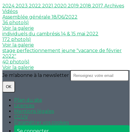
2024
2023
2022
2021
2020
2019
2018
2017
Archives
Vidéos
Assemblée générale 18/06/2022
36 photo(s)
Voir la galerie
individuels du cambrésis 14 & 15 mai 2022
172 photo(s)
Voir la galerie
stage perfectionnement jeune "vacance de février
2022"
40 photo(s)
Voir la galerie
Je m'abonne à la newsletter
OK
Plan du site
Licences
Mentions légales
CGUV
Paramétrer vos cookies
Se connecter