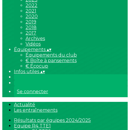
2022
2021
2020
2019
2018
2017
Archives
Vidéos
Équipements
▴
▾
Équipements du club
€ Boîte à pansements
€ Écocup
Infos utiles
▴
▾
Se connecter
Actualité
Les entraînements
Résultats par équipes 2024/2025
Equipe R4 TTE1