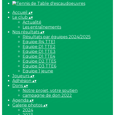
Accueil
▴
▾
Le club
▴
▾
Actualité
Les entraînements
Nos résultats
▴
▾
Résultats par équipes 2024/2025
Equipe R4 TTE1
Equipe D1 TTE2
Equipe D1 TTE3
Equipe D1 TTE4
Equipe D2 TTE5
Equipe D3 TTE6
Equipe 1 jeune
Joueurs
▴
▾
Adhésion
▴
▾
Dons
▴
▾
Notre projet, votre soutien
campagne de don 2022
Agenda
▴
▾
Galerie photos
▴
▾
2024
2023