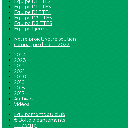
Equipe D1 TTE2
Equipe D1 TTE3
Equipe D1 TTE4
Equipe D2 TTE5
Equipe D3 TTE6
Equipe 1 jeune
Notre projet, votre soutien
campagne de don 2022
2024
2023
2022
2021
2020
2019
2018
2017
Archives
Vidéos
Équipements du club
€ Boîte à pansements
€ Écocup