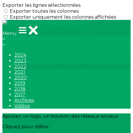
Exporter les lignes sélectionnées
Exporter toutes les colonnes
Exporter uniquement les colonnes affichées
Menu
<
>
2024
2023
2022
2021
2020
2019
2018
2017
Archives
Vidéos
Ajoutez un logo, un bouton, des réseaux sociaux
Cliquez pour éditer