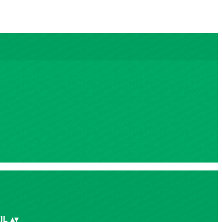
IL
▴
▾