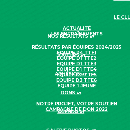
LE CL
ACTUALITÉ
LES ENTRAÎNEMENTS
NOS RÉSULTATS
▴
▾
RÉSULTATS PAR ÉQUIPES 2024/2025
EQUIPE R4 TTE1
JOUEURS
▴
▾
EQUIPE D1 TTE2
EQUIPE D1 TTE3
EQUIPE D1 TTE4
ADHÉSION
▴
▾
EQUIPE D2 TTE5
EQUIPE D3 TTE6
EQUIPE 1 JEUNE
DONS
▴
▾
NOTRE PROJET, VOTRE SOUTIEN
CAMPAGNE DE DON 2022
AGENDA
▴
▾