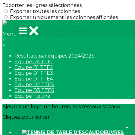
Exporter les lignes sélectionnées
Exporter toutes les colonnes
Exporter uniquement les colonnes affichées
Menu
<
>
Résultats par équipes 2024/2025
Equipe R4 TTE1
Equipe D1 TTE2
Equipe D1 TTE3
Equipe D1 TTE4
Equipe D2 TTE5
Equipe D3 TTE6
Equipe 1 jeune
Ajoutez un logo, un bouton, des réseaux sociaux
Cliquez pour éditer