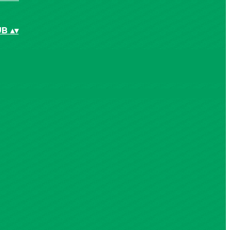
UB
▴
▾