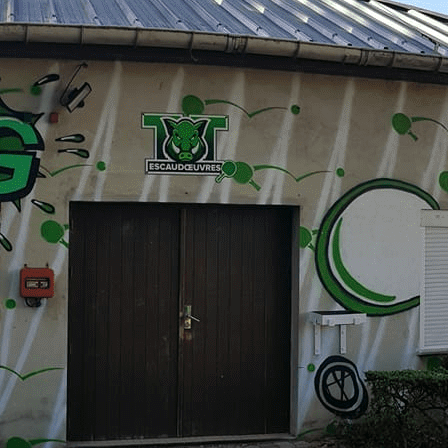
Exporter les lignes sélectionnées
Exporter toutes les colonnes
Exporter uniquement les colonnes affichées
Menu
Ajoutez un logo, un bouton, des réseaux sociaux
Cliquez pour éditer
Accueil
▴
▾
Le club
▴
▾
Actualité
Les entraînements
Nos résultats
▴
▾
Résultats par équipes 2024/2025
Equipe R4 TTE1
Equipe D1 TTE2
Equipe D1 TTE3
Equipe D1 TTE4
Equipe D2 TTE5