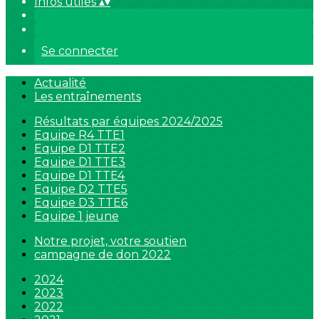
Infos utiles
▴
▾
Se connecter
Actualité
Les entraînements
Résultats par équipes 2024/2025
Equipe R4 TTE1
Equipe D1 TTE2
Equipe D1 TTE3
Equipe D1 TTE4
Equipe D2 TTE5
Equipe D3 TTE6
Equipe 1 jeune
Notre projet, votre soutien
campagne de don 2022
2024
2023
2022