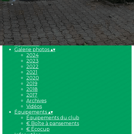
Equipe D3 TTE6
Equipe 1 jeune
Joueurs
▴
▾
Adhésion
▴
▾
Dons
▴
▾
Notre projet, votre soutien
campagne de don 2022
Agenda
▴
▾
Galerie photos
▴
▾
2024
2023
2022
2021
2020
2019
2018
2017
Archives
Vidéos
Équipements
▴
▾
Équipements du club
€ Boîte à pansements
€ Écocup