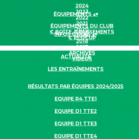
2024
2023
ÉQUIPEMENTS
▴
▾
2022
2021
ÉQUIPEMENTS DU CLUB
2020
€ BOÎTE À PANSEMENTS
INFOS UTILES
▴
▾
2019
€ ÉCOCUP
2018
2017
ARCHIVES
ACTUALITÉ
VIDÉOS
LES ENTRAÎNEMENTS
RÉSULTATS PAR ÉQUIPES 2024/2025
EQUIPE R4 TTE1
EQUIPE D1 TTE2
EQUIPE D1 TTE3
EQUIPE D1 TTE4