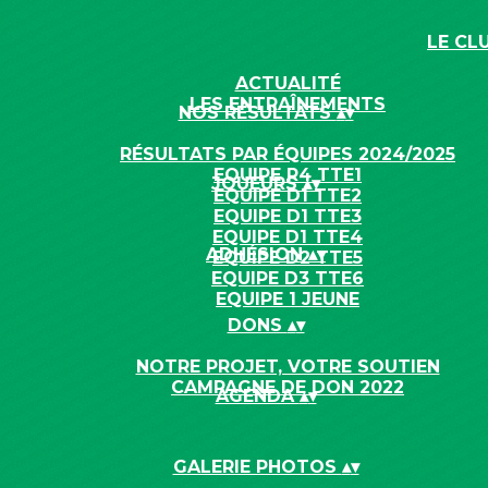
LE CL
ACTUALITÉ
LES ENTRAÎNEMENTS
NOS RÉSULTATS
▴
▾
RÉSULTATS PAR ÉQUIPES 2024/2025
EQUIPE R4 TTE1
JOUEURS
▴
▾
EQUIPE D1 TTE2
EQUIPE D1 TTE3
EQUIPE D1 TTE4
ADHÉSION
▴
▾
EQUIPE D2 TTE5
EQUIPE D3 TTE6
EQUIPE 1 JEUNE
DONS
▴
▾
NOTRE PROJET, VOTRE SOUTIEN
CAMPAGNE DE DON 2022
AGENDA
▴
▾
GALERIE PHOTOS
▴
▾