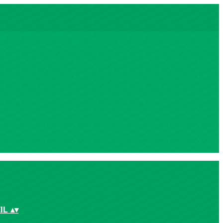
IL
▴
▾