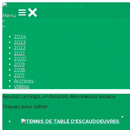
Menu
<
>
2024
2023
2022
2021
2020
2019
2018
2017
Archives
Vidéos
Ajoutez un logo, un bouton, des réseaux sociaux
Cliquez pour éditer