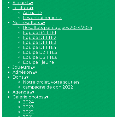
Accueil
▴
▾
Le club
▴
▾
Actualité
Les entraînements
Nos résultats
▴
▾
Résultats par équipes 2024/2025
Equipe R4 TTE1
Equipe D1 TTE2
Equipe D1 TTE3
Equipe D1 TTE4
Equipe D2 TTE5
Equipe D3 TTE6
Equipe 1 jeune
Joueurs
▴
▾
Adhésion
▴
▾
Dons
▴
▾
Notre projet, votre soutien
campagne de don 2022
Agenda
▴
▾
Galerie photos
▴
▾
2024
2023
2022
2021