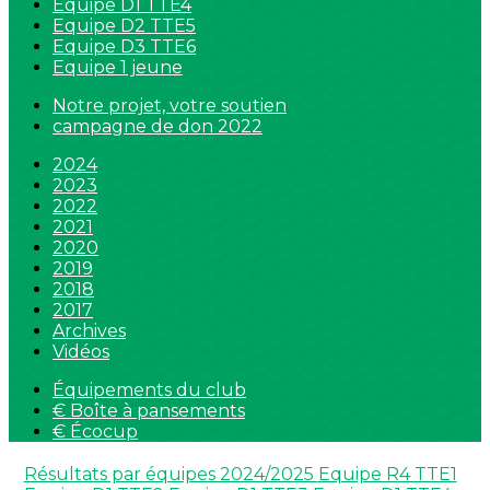
Equipe D1 TTE4
Equipe D2 TTE5
Equipe D3 TTE6
Equipe 1 jeune
Notre projet, votre soutien
campagne de don 2022
2024
2023
2022
2021
2020
2019
2018
2017
Archives
Vidéos
Équipements du club
€ Boîte à pansements
€ Écocup
Résultats par équipes 2024/2025
Equipe R4 TTE1