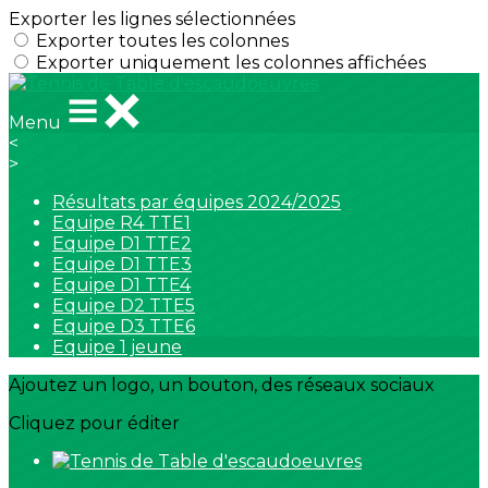
Exporter les lignes sélectionnées
Exporter toutes les colonnes
Exporter uniquement les colonnes affichées
Menu
<
>
Résultats par équipes 2024/2025
Equipe R4 TTE1
Equipe D1 TTE2
Equipe D1 TTE3
Equipe D1 TTE4
Equipe D2 TTE5
Equipe D3 TTE6
Equipe 1 jeune
Ajoutez un logo, un bouton, des réseaux sociaux
Cliquez pour éditer