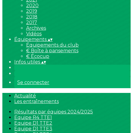
2020
2019
2018
2017
Archives
Vidéos
Équipements
▴
▾
Équipements du club
€ Boîte à pansements
€ Écocup
Infos utiles
▴
▾
Se connecter
Actualité
Les entraînements
Résultats par équipes 2024/2025
Equipe R4 TTE1
Equipe D1 TTE2
Equipe D1 TTE3