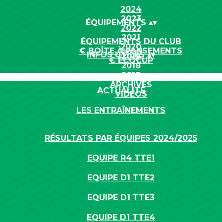
2024
2023
ÉQUIPEMENTS
▴
▾
2022
2021
ÉQUIPEMENTS DU CLUB
2020
€ BOÎTE À PANSEMENTS
INFOS UTILES
▴
▾
2019
€ ÉCOCUP
2018
2017
ARCHIVES
ACTUALITÉ
VIDÉOS
LES ENTRAÎNEMENTS
RÉSULTATS PAR ÉQUIPES 2024/2025
EQUIPE R4 TTE1
EQUIPE D1 TTE2
EQUIPE D1 TTE3
EQUIPE D1 TTE4