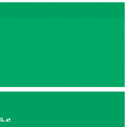
IL
▴
▾