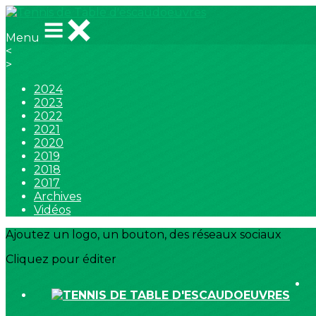
Menu
<
>
2024
2023
2022
2021
2020
2019
2018
2017
Archives
Vidéos
Ajoutez un logo, un bouton, des réseaux sociaux
Cliquez pour éditer