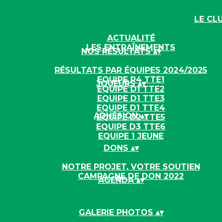
LE CL
ACTUALITÉ
LES ENTRAÎNEMENTS
NOS RÉSULTATS
▴
▾
RÉSULTATS PAR ÉQUIPES 2024/2025
EQUIPE R4 TTE1
JOUEURS
▴
▾
EQUIPE D1 TTE2
EQUIPE D1 TTE3
EQUIPE D1 TTE4
ADHÉSION
▴
▾
EQUIPE D2 TTE5
EQUIPE D3 TTE6
EQUIPE 1 JEUNE
DONS
▴
▾
NOTRE PROJET, VOTRE SOUTIEN
CAMPAGNE DE DON 2022
AGENDA
▴
▾
GALERIE PHOTOS
▴
▾