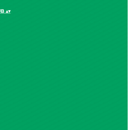
UB
▴
▾