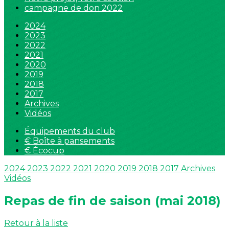
campagne de don 2022
2024
2023
2022
2021
2020
2019
2018
2017
Archives
Vidéos
Équipements du club
€ Boîte à pansements
€ Écocup
2024
2023
2022
2021
2020
2019
2018
2017
Archives
Vidéos
Repas de fin de saison (mai 2018)
Retour à la liste