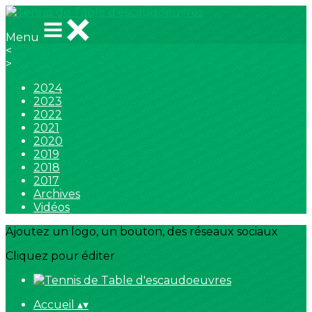
Menu
<
>
2024
2023
2022
2021
2020
2019
2018
2017
Archives
Vidéos
Ajoutez un logo, un bouton, des réseaux sociaux
Cliquez pour éditer
Accueil
▴
▾