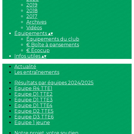
2019
2018
2017
Archives
Vidéos
Équipements
▴
▾
Équipements du club
€ Boîte à pansements
€ Écocup
Infos utiles
▴
▾
Actualité
Les entraînements
Résultats par équipes 2024/2025
Equipe R4 TTE1
Equipe D1 TTE2
Equipe D1 TTE3
Equipe D1 TTE4
Equipe D2 TTE5
Equipe D3 TTE6
Equipe 1 jeune
Notre projet, votre soutien