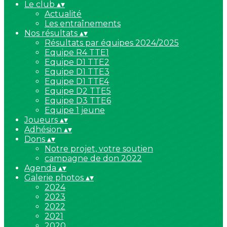
Le club
▴
▾
Actualité
Les entraînements
Nos résultats
▴
▾
Résultats par équipes 2024/2025
Equipe R4 TTE1
Equipe D1 TTE2
Equipe D1 TTE3
Equipe D1 TTE4
Equipe D2 TTE5
Equipe D3 TTE6
Equipe 1 jeune
Joueurs
▴
▾
Adhésion
▴
▾
Dons
▴
▾
Notre projet, votre soutien
campagne de don 2022
Agenda
▴
▾
Galerie photos
▴
▾
2024
2023
2022
2021
2020