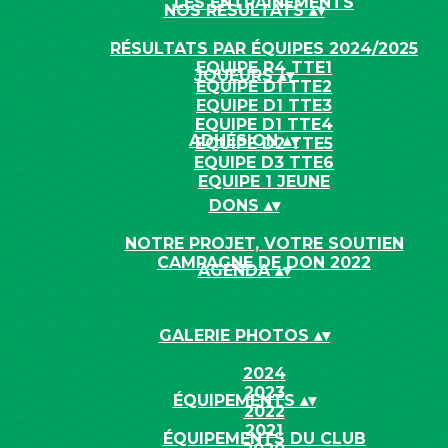
LES ENTRAÎNEMENTS
NOS RÉSULTATS
▴
▾
RÉSULTATS PAR ÉQUIPES 2024/2025
EQUIPE R4 TTE1
JOUEURS
▴
▾
EQUIPE D1 TTE2
EQUIPE D1 TTE3
EQUIPE D1 TTE4
ADHÉSION
▴
▾
EQUIPE D2 TTE5
EQUIPE D3 TTE6
EQUIPE 1 JEUNE
DONS
▴
▾
NOTRE PROJET, VOTRE SOUTIEN
CAMPAGNE DE DON 2022
AGENDA
▴
▾
GALERIE PHOTOS
▴
▾
2024
2023
ÉQUIPEMENTS
▴
▾
2022
2021
ÉQUIPEMENTS DU CLUB