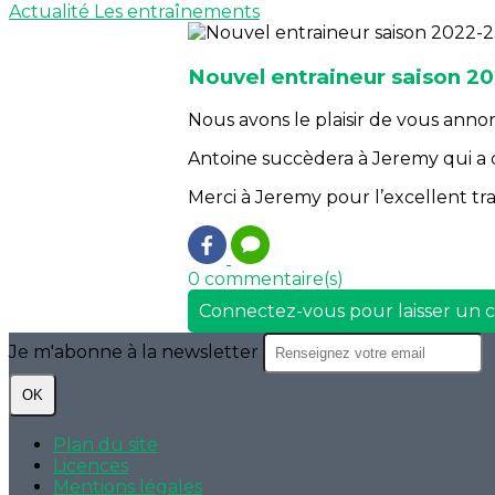
Actualité
Les entraînements
Nouvel entraineur saison 2
Nous avons le plaisir de vous anno
Antoine succèdera à Jeremy qui a 
Merci à Jeremy pour l’excellent tra
0 commentaire(s)
Connectez-vous pour laisser un
Je m'abonne à la newsletter
OK
Plan du site
Licences
Mentions légales