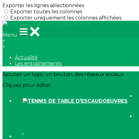
Exporter les lignes sélectionnées
Exporter toutes les colonnes
Exporter uniquement les colonnes affichées
Menu
<
>
Actualité
Les entraînements
Ajoutez un logo, un bouton, des réseaux sociaux
Cliquez pour éditer