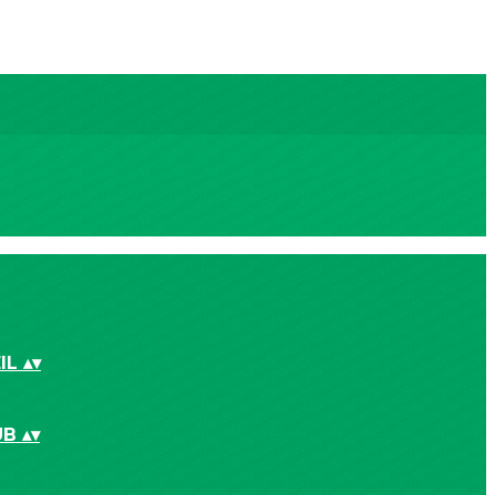
IL
▴
▾
UB
▴
▾